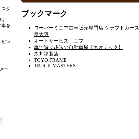
「スタ
ブックマーク
供す
の車を
ローバーミニ中古車販売専門店 クラフトカーズ
良大阪
オートサービス エフ
、ビン
車で遊ぶ趣味の自動車屋【ネオテック】
森井塗装店
TOYO FRAME
TRUCK MASTERS
 メー