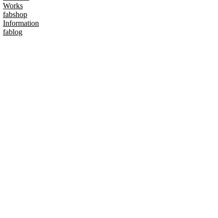
Works
fabshop
Information
fablog