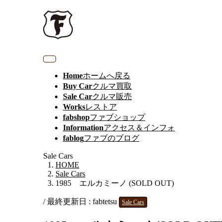
Home
ホームへ戻る
Buy Car
クルマ買取
Sale Car
クルマ販売
Works
レストア
fabshop
ファブショップ
Information
アクセス＆インフォ
fablog
ファブのブログ
Sale Cars
HOME
Sale Cars
1985 エルカミーノ (SOLD OUT)
/ 最終更新日 :
fabtetsu
Sale Cars