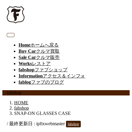
Home
ホームへ戻る
Buy Car
クルマ買取
Sale Car
クルマ販売
Works
レストア
fabshop
ファブショップ
Information
アクセス＆インフォ
fablog
ファブのブログ
fabshop
HOME
fabshop
SNAP-ON GLASSES CASE
/ 最終更新日 :
ipfixwebmaster
fabshop