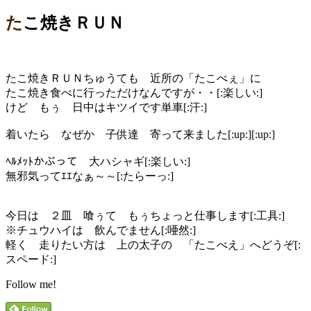
たこ焼きＲＵＮ
たこ焼きＲＵＮちゅうても 近所の「たこべぇ」に
たこ焼き食べに行っただけなんですが・・[:楽しい:]
けど もぅ 日中はキツイです単車[:汗:]
着いたら なぜか 子供達 寄って来ました[:up:][:up:]
ﾍﾙﾒｯﾄかぶって 大ハシャギ[:楽しい:]
無邪気ってｴｴなぁ～～[:たらーっ:]
今日は ２皿 喰ぅて もぅちょっと仕事します[:工具:]
※チュウハイは 飲んでません[:唖然:]
軽く 走りたい方は 上の太子の 「たこべえ」へどうぞ[:
スペード:]
Follow me!