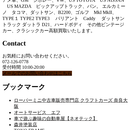
アメ車、GM シボレー、VW、US TOYOTA US NISSAN
US MAZDA ピックアップトラック、バン。 エルカミー
ノ タコマ、ダットサン、B2200、ゴルフ MkI MkII、
TYPE１ TYPE2 TYPE3 バリアント Caddy ダットサン
トラック ダットラ D21、ハードボディ その他ビンテージ
カー、クラシックカー高額買取いたします。
Contact
お気軽にお問い合わせください。
072-126-0778
受付時間 10:00-20:00
メールでのお問い合わせはこちら
ブックマーク
ローバーミニ中古車販売専門店 クラフトカーズ 奈良大
阪
オートサービス エフ
車で遊ぶ趣味の自動車屋【ネオテック】
森井塗装店