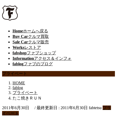
Home
ホームへ戻る
Buy Car
クルマ買取
Sale Car
クルマ販売
Works
レストア
fabshop
ファブショップ
Information
アクセス＆インフォ
fablog
ファブのブログ
プライベート
HOME
fablog
プライベート
たこ焼きＲＵＮ
2011年6月30日
/ 最終更新日 :
2011年6月30日
fabtetsu
プラ
イベート