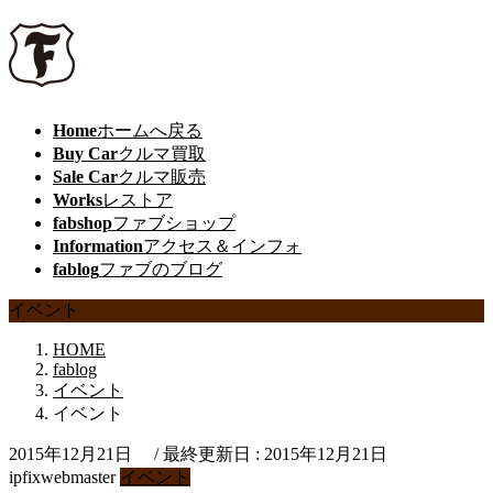
Home
ホームへ戻る
Buy Car
クルマ買取
Sale Car
クルマ販売
Works
レストア
fabshop
ファブショップ
Information
アクセス＆インフォ
fablog
ファブのブログ
イベント
HOME
fablog
イベント
イベント
2015年12月21日
/ 最終更新日 :
2015年12月21日
ipfixwebmaster
イベント