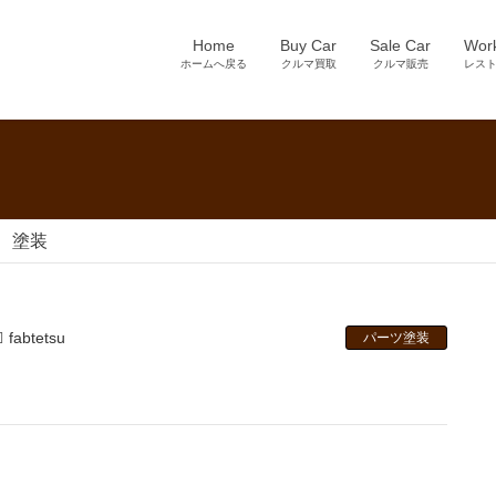
Home
Buy Car
Sale Car
Wor
ホームへ戻る
クルマ買取
クルマ販売
レス
 塗装
fabtetsu
パーツ塗装