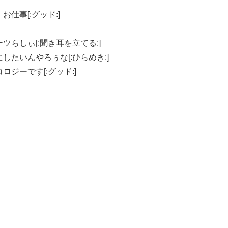
仕事[:グッド:]
らしぃ[:聞き耳を立てる:]
たいんやろぅな[:ひらめき:]
ジーです[:グッド:]