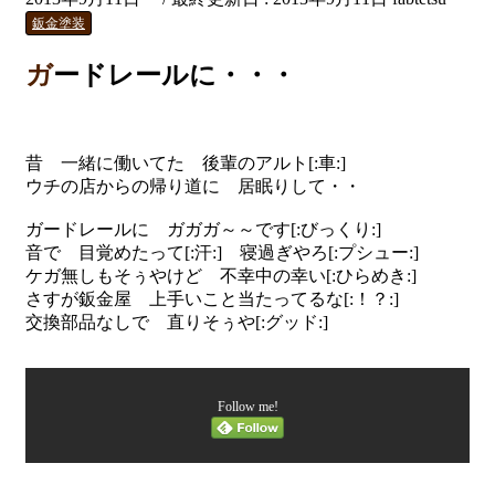
鈑金塗装
ガードレールに・・・
昔 一緒に働いてた 後輩のアルト[:車:]
ウチの店からの帰り道に 居眠りして・・
ガードレールに ガガガ～～です[:びっくり:]
音で 目覚めたって[:汗:] 寝過ぎやろ[:プシュー:]
ケガ無しもそぅやけど 不幸中の幸い[:ひらめき:]
さすが鈑金屋 上手いこと当たってるな[:！？:]
交換部品なしで 直りそぅや[:グッド:]
Follow me!