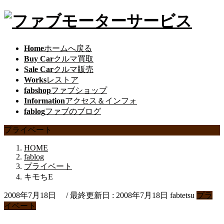
Home
ホームへ戻る
Buy Car
クルマ買取
Sale Car
クルマ販売
Works
レストア
fabshop
ファブショップ
Information
アクセス＆インフォ
fablog
ファブのブログ
プライベート
HOME
fablog
プライベート
キモちE
2008年7月18日
/ 最終更新日 :
2008年7月18日
fabtetsu
プラ
イベート