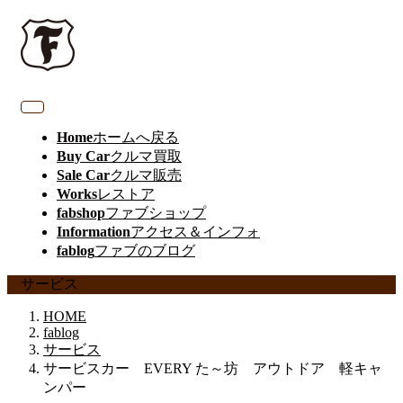
Home
ホームへ戻る
Buy Car
クルマ買取
Sale Car
クルマ販売
Works
レストア
fabshop
ファブショップ
Information
アクセス＆インフォ
fablog
ファブのブログ
サービス
HOME
fablog
サービス
サービスカー EVERY た～坊 アウトドア 軽キャ
ンパー