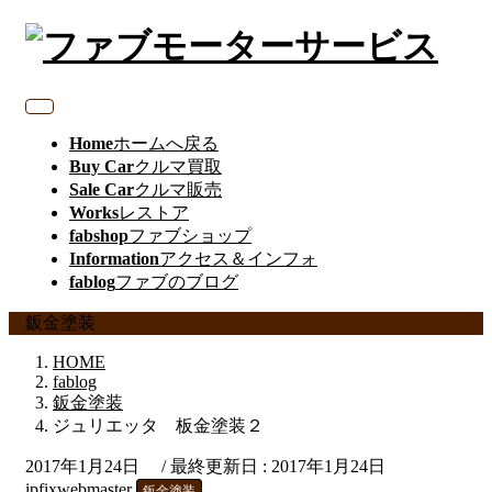
Home
ホームへ戻る
Buy Car
クルマ買取
Sale Car
クルマ販売
Works
レストア
fabshop
ファブショップ
Information
アクセス＆インフォ
fablog
ファブのブログ
鈑金塗装
HOME
fablog
鈑金塗装
ジュリエッタ 板金塗装２
2017年1月24日
/ 最終更新日 :
2017年1月24日
ipfixwebmaster
鈑金塗装