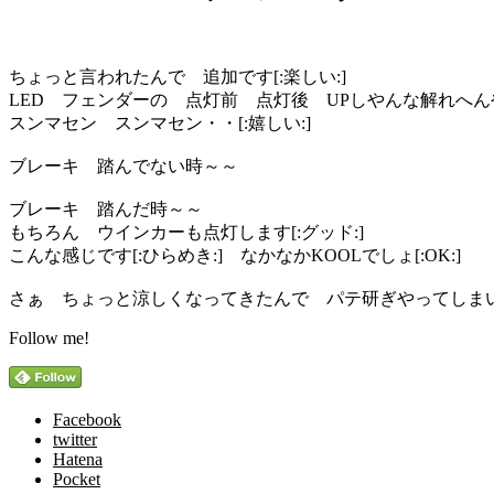
ちょっと言われたんで 追加です[:楽しい:]
LED フェンダーの 点灯前 点灯後 UPしやんな解れへんやて
スンマセン スンマセン・・[:嬉しい:]
ブレーキ 踏んでない時～～
ブレーキ 踏んだ時～～
もちろん ウインカーも点灯します[:グッド:]
こんな感じです[:ひらめき:] なかなかKOOLでしょ[:OK:]
さぁ ちょっと涼しくなってきたんで パテ研ぎやってしまいま
Follow me!
Facebook
twitter
Hatena
Pocket