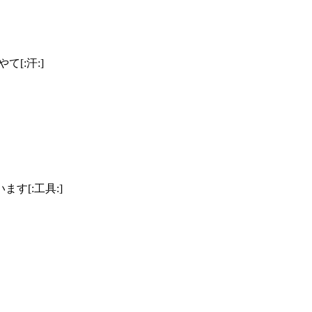
[:汗:]
す[:工具:]