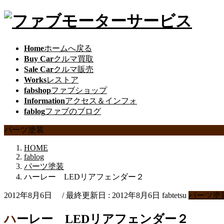
Home
ホームへ戻る
Buy Car
クルマ買取
Sale Car
クルマ販売
Works
レストア
fabshop
ファブショップ
Information
アクセス＆インフォ
fablog
ファブのブログ
パーツ塗装
HOME
fablog
パーツ塗装
ハーレー LEDリアフェンダー２
2012年8月6日
/ 最終更新日 :
2012年8月6日
fabtetsu
パーツ塗
ハーレー LEDリアフェンダー２