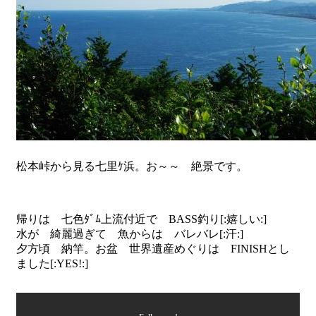
松本峠から見る七里ｹ浜。お～～ 絶景です。
帰りは 七色ﾀﾞﾑ上流付近で BASS釣り[:嬉しい:]
水が 綺麗過ぎて 魚からは バレバレ[:汗:]
夕方頃 納竿。お盆 世界遺産めぐりは FINISHとし
ました[:YES!:]