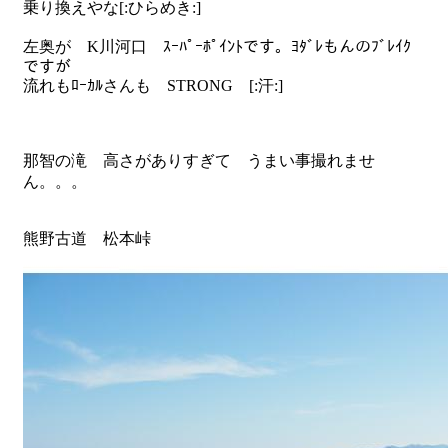
乗り換えやな[:ひらめき:]
左奥が K川河口 ｽｰﾊﾟｰﾎﾟｲﾝﾄです。ﾖﾀﾞﾚもんのﾌﾞﾚｲｸ
ですが
流れもﾛｰｶﾙさんも STRONG [:汗:]
那智の滝 高さがありすぎて うまい事撮れませ
ん。。。
熊野古道 松本峠