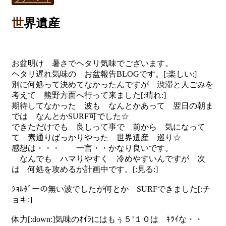
世界遺産
お盆明け 暑さでヘタリ気味でございます。
ヘタリ遅れ気味の お盆報告BLOGです。[:楽しい:]
別に何処って決めてなかったんですが 渋滞と人ごみを
考えて 熊野方面へ行って来ました[:晴れ:]
期待してなかった 波も なんとかあって 翌日の朝ま
では なんとかSURF可でした☆
できただけでも 良しって事で 前から 気になって
て 素通りばっかりやった 世界遺産 巡り☆
感想は・・・ 一言・・かなり良いです。
なんでも ハマりやすく 冷めやすいんですが 次
は 何処を攻めるか計画中です。[:見る:]
ｼｮﾙﾀﾞーの無い波でしたが何とか SURFできました[:チ
ョキ:]
体力[:down:]気味のｵｲﾗにはもぅ５’１０は ｷﾂｲな・・