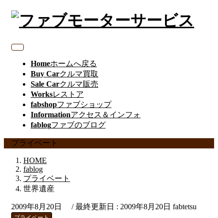
Home
ホームへ戻る
Buy Car
クルマ買取
Sale Car
クルマ販売
Works
レストア
fabshop
ファブショップ
Information
アクセス＆インフォ
fablog
ファブのブログ
プライベート
HOME
fablog
プライベート
世界遺産
2009年8月20日
/ 最終更新日 :
2009年8月20日
fabtetsu
プライベート