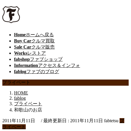
Home
ホームへ戻る
Buy Car
クルマ買取
Sale Car
クルマ販売
Works
レストア
fabshop
ファブショップ
Information
アクセス＆インフォ
fablog
ファブのブログ
プライベート
HOME
fablog
プライベート
和歌山のお店
2011年11月11日
/ 最終更新日 :
2011年11月11日
fabtetsu
プ
ライベート