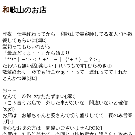
和歌山のお店
昨夜 仕事終わってから 和歌山で美容師してる友人ﾄｺへ散
髪してもらいに[:車:]
髪切ってもらいながら
「最近どぅよ・・」から始まり
「*‘+*｜～‘＞＜＊＋‘＝～｜｛‘＋＊｝＿？＞」
たわいも無い話[:楽しい:]（いつもです[:ひらめき:]）
散髪終わり ﾒｼでも行こかぁ・・って 連れっててくれた
とんかつ屋[:豚:]
お～～
なんて ｱﾝﾃｨｰｸなたたずまい[:家:]
（こぅ言うお店で 外した事がないな 間違いないと確信
[:up:]）
お店は お爺ちゃんと婆さんで切り盛りしてて 夜のみ営業
[:月:]
肝心なお味の方は 間違いございません[:OK:]
今度は ﾂｰﾘﾝｸﾞ兼ねて 今回と（ﾋﾚｶﾂ定食）違うﾒﾆｭｰ攻める