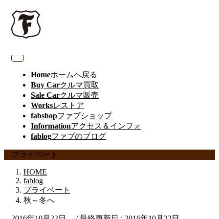
Home
ホームへ戻る
Buy Car
クルマ買取
Sale Car
クルマ販売
Works
レストア
fabshop
ファブショップ
Information
アクセス＆インフォ
fablog
ファブのブログ
プライベート
HOME
fablog
プライベート
秋～冬へ
2016年10月22日
/ 最終更新日 :
2016年10月22日