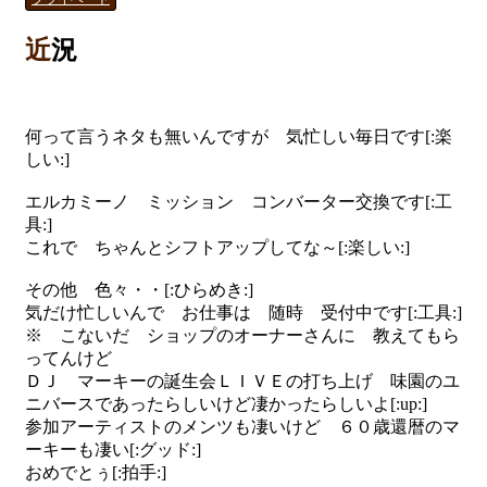
近況
何って言うネタも無いんですが 気忙しい毎日です[:楽
しい:]
エルカミーノ ミッション コンバーター交換です[:工
具:]
これで ちゃんとシフトアップしてな～[:楽しい:]
その他 色々・・[:ひらめき:]
気だけ忙しいんで お仕事は 随時 受付中です[:工具:]
※ こないだ ショップのオーナーさんに 教えてもら
ってんけど
ＤＪ マーキーの誕生会ＬＩＶＥの打ち上げ 味園のユ
ニバースであったらしいけど凄かったらしいよ[:up:]
参加アーティストのメンツも凄いけど ６０歳還暦のマ
ーキーも凄い[:グッド:]
おめでとぅ[:拍手:]