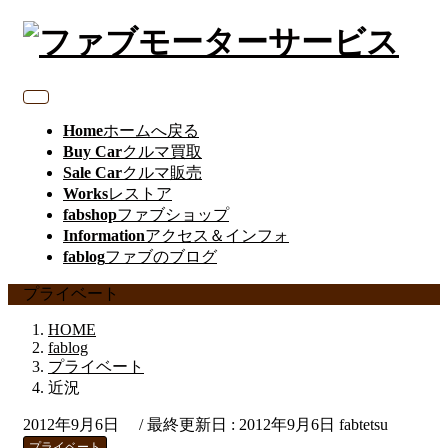
Home
ホームへ戻る
Buy Car
クルマ買取
Sale Car
クルマ販売
Works
レストア
fabshop
ファブショップ
Information
アクセス＆インフォ
fablog
ファブのブログ
プライベート
HOME
fablog
プライベート
近況
2012年9月6日
/ 最終更新日 :
2012年9月6日
fabtetsu
プライベート