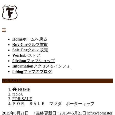
Home
ホームへ戻る
Buy Car
クルマ買取
Sale Car
クルマ販売
Works
レストア
fabshop
ファブショップ
Information
アクセス＆インフォ
fablog
ファブのブログ
FOR SALE
HOME
fablog
FOR SALE
ＦＯＲ ＳＡＬＥ マツダ ポーターキャブ
2015年5月21日
/ 最終更新日 :
2015年5月21日
ipfixwebmaster