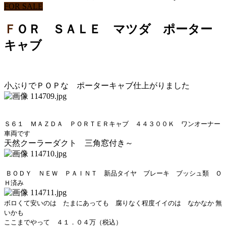
FOR SALE
ＦＯＲ ＳＡＬＥ マツダ ポーター
キャブ
小ぶりでＰＯＰな ポーターキャブ仕上がりました
Ｓ６１ ＭＡＺＤＡ ＰＯＲＴＥＲキャブ ４４３００Ｋ ワンオーナー
車両です
天然クーラーダクト 三角窓付き～
ＢＯＤＹ ＮＥＷ ＰＡＩＮＴ 新品タイヤ ブレーキ ブッシュ類 Ｏ
Ｈ済み
ボロくて安いのは たまにあっても 腐りなく程度イイのは なかなか 無
いかも
ここまでやって ４１．０４万（税込）