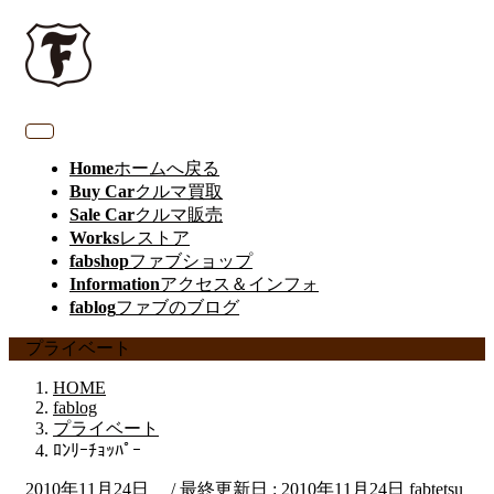
Home
ホームへ戻る
Buy Car
クルマ買取
Sale Car
クルマ販売
Works
レストア
fabshop
ファブショップ
Information
アクセス＆インフォ
fablog
ファブのブログ
プライベート
HOME
fablog
プライベート
ﾛﾝﾘｰﾁｮｯﾊﾟｰ
2010年11月24日
/ 最終更新日 :
2010年11月24日
fabtetsu