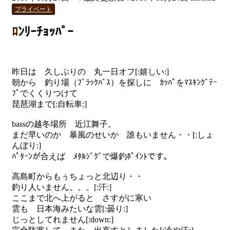
プライベート
ﾛﾝﾘｰﾁｮｯﾊﾟｰ
昨日は 久しぶりの 丸一日オフ[:嬉しい:]
朝から 釣り場（ﾌﾞﾗｯｸﾊﾞｽ）を探しに ｶｯﾊﾟをﾏｽｷﾝｸﾞﾃｰ
ﾌﾟでくくりつけて
琵琶湖まで[:自転車:]
bassの越冬場所 近江舞子。
まだ早いのか 暴風のせいか 誰もいません・・[:しょ
んぼり:]
ﾊﾟﾀｰﾝが合えば ﾒﾀﾙｼﾞｸﾞで爆釣ﾎﾟｲﾝﾄです。
高島町からもぅちょっと北辺り・・
釣り人いません。。。[:汗:]
ここまで北へ上がると さすがに寒い
雲も 日本海みたいな雲[:曇り:]
じっとしてれません[:down:]