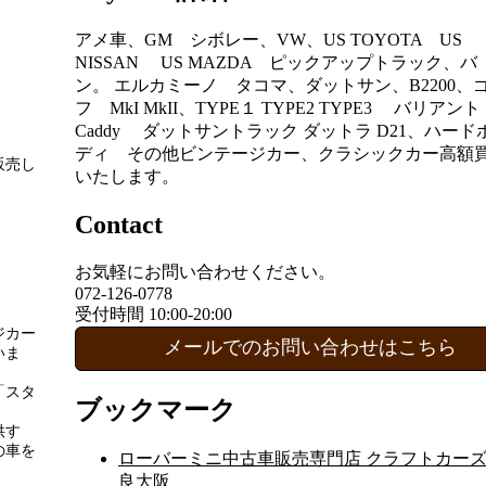
アメ車、GM シボレー、VW、US TOYOTA US
NISSAN US MAZDA ピックアップトラック、バ
ン。 エルカミーノ タコマ、ダットサン、B2200、
フ MkI MkII、TYPE１ TYPE2 TYPE3 バリアン
Caddy ダットサントラック ダットラ D21、ハード
ディ その他ビンテージカー、クラシックカー高額
販売し
いたします。
Contact
お気軽にお問い合わせください。
072-126-0778
。
受付時間 10:00-20:00
ジカー
メールでのお問い合わせはこちら
いま
「スタ
ブックマーク
供す
の車を
ローバーミニ中古車販売専門店 クラフトカーズ
良大阪