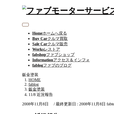
Home
ホームへ戻る
Buy Car
クルマ買取
Sale Car
クルマ販売
Works
レストア
fabshop
ファブショップ
Information
アクセス＆インフォ
fablog
ファブのブログ
鈑金塗装
HOME
fablog
鈑金塗装
11/8 近況報告
2008年11月8日
/ 最終更新日 :
2008年11月8日
fabt