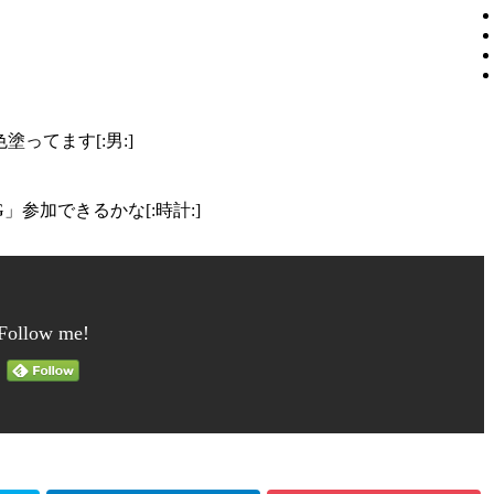
ってます[:男:]
G」参加できるかな[:時計:]
Follow me!