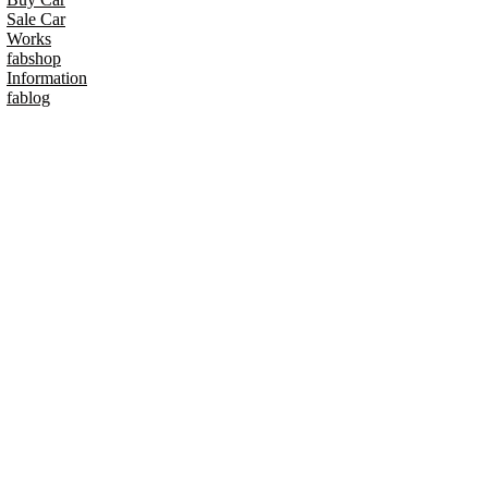
Sale Car
Works
fabshop
Information
fablog