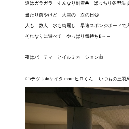
道はガラガラ すんなり到着🚘 ばっちり冬型決
当たり前やけど 大雪の 次の日😅
人も 数人 水も綺麗し 早速スポンジボードで入
それなりに遊べて やっぱり気持ちE～～
夜はパーティーとイルミネーション👍
fabテツ joinケイタ more ヒロくん いつもの三羽