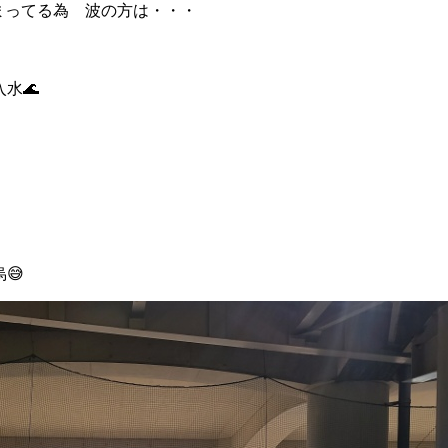
まってる為 波の方は・・・
水🌊
烏😅