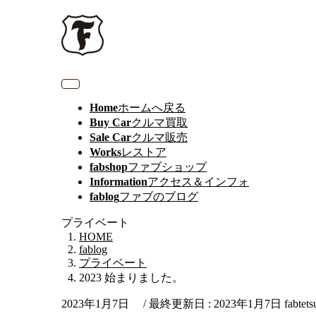
Home
ホームへ戻る
Buy Car
クルマ買取
Sale Car
クルマ販売
Works
レストア
fabshop
ファブショップ
Information
アクセス＆インフォ
fablog
ファブのブログ
プライベート
HOME
fablog
プライベート
2023 始まりました。
2023年1月7日
/ 最終更新日 :
2023年1月7日
fabtets