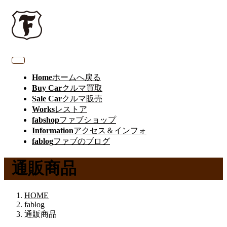
Home
ホームへ戻る
Buy Car
クルマ買取
Sale Car
クルマ販売
Works
レストア
fabshop
ファブショップ
Information
アクセス＆インフォ
fablog
ファブのブログ
通販商品
HOME
fablog
通販商品