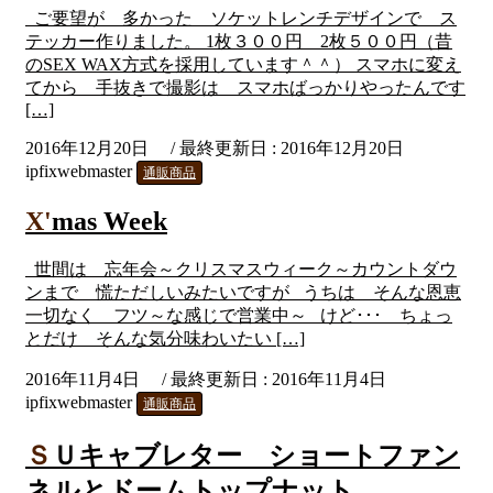
ご要望が 多かった ソケットレンチデザインで ス
テッカー作りました。 1枚３００円 2枚５００円（昔
のSEX WAX方式を採用しています＾＾） スマホに変え
てから 手抜きで撮影は スマホばっかりやったんです
[…]
2016年12月20日
/ 最終更新日 :
2016年12月20日
ipfixwebmaster
通販商品
X'mas Week
世間は 忘年会～クリスマスウィーク～カウントダウ
ンまで 慌ただしいみたいですが うちは そんな恩恵
一切なく フツ～な感じで営業中～ けど･･･ ちょっ
とだけ そんな気分味わいたい […]
2016年11月4日
/ 最終更新日 :
2016年11月4日
ipfixwebmaster
通販商品
ＳＵキャブレター ショートファン
ネルとドームトップナット