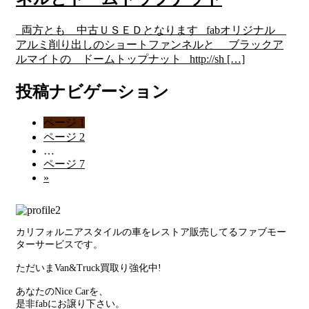
両方とも 中古ＵＳＥＤとなります fabオリジナル
アルミ削り出しのショートファンネルと ブラックア
ルマイトの ドームトップナット http://sh […]
投稿ナビゲーション
ページ
1
ページ
2
…
ページ
7
»
カリフォルニアスタイルの車をレストア販売してるファブモー
ターサービスです。
ただいまVan&Truck買取り強化中!
あなたのNice Carを、
是非fabにお譲り下さい。