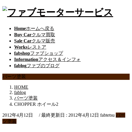
Home
ホームへ戻る
Buy Car
クルマ買取
Sale Car
クルマ販売
Works
レストア
fabshop
ファブショップ
Information
アクセス＆インフォ
fablog
ファブのブログ
パーツ塗装
HOME
fablog
パーツ塗装
CHOPPER ホイール2
2012年4月12日
/ 最終更新日 :
2012年4月12日
fabtetsu
パー
ツ塗装