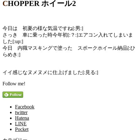
CHOPPER ホイール2
今日は 初夏の様な気温ですね[:男:]
さっき 車に乗った時今年初[:？:]エアコン入れてしまいま
した[:up:]
今日 内職マスキングで塗った スポークホイール納品[:ひ
らめき:]
イイ感じなヌメヌメに仕上げました[:見る:]
Follow me!
Facebook
twitter
Hatena
LINE
Pocket