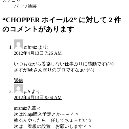
カテゴリー
パーツ塗装
“
CHOPPER ホイール2
” に対して 2 件
のコメントがあります
mizmiz
より:
2012年4月13日 7:26 AM
いつもながら妥協しない仕事ぶりに感動です(^^)
さすがfabさん塗りのプロですなぁ~(^^)
返信
fab
より:
2012年4月13日 9:04 AM
mizmiz先輩＜
次はNinja購入予定とか～～＾＾
塗るんやったら 任してちょ～だい☆
次は 看板の設置 お願いします＾＾