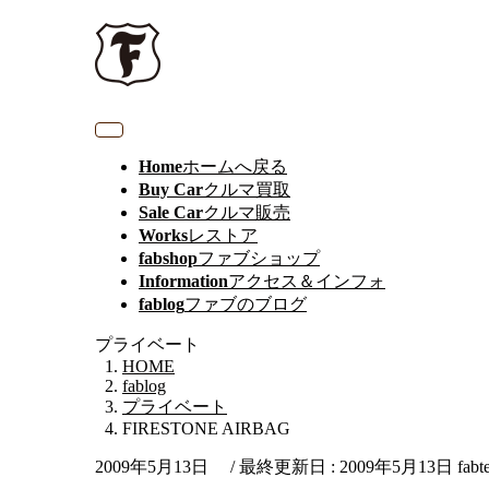
Home
ホームへ戻る
Buy Car
クルマ買取
Sale Car
クルマ販売
Works
レストア
fabshop
ファブショップ
Information
アクセス＆インフォ
fablog
ファブのブログ
プライベート
HOME
fablog
プライベート
FIRESTONE AIRBAG
2009年5月13日
/ 最終更新日 :
2009年5月13日
fabt