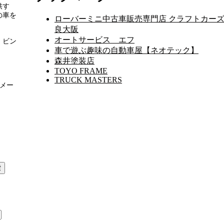
供す
の車を
ローバーミニ中古車販売専門店 クラフトカーズ
良大阪
オートサービス エフ
、ビン
車で遊ぶ趣味の自動車屋【ネオテック】
森井塗装店
TOYO FRAME
TRUCK MASTERS
 メー