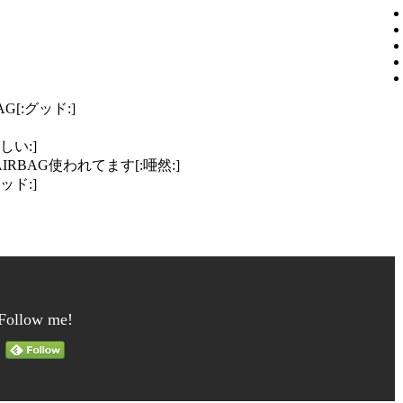
[:グッド:]
い:]
BAG使われてます[:唖然:]
ド:]
Follow me!