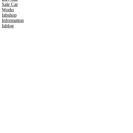
Sale Car
Works
fabshop
Information
fablog