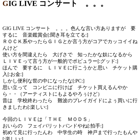
GIG LIVE コンサート 。。。
GIG LIVE コンサート 。。。色んな言い方ありますが 要
するに 音楽鑑賞会[:聞き耳を立てる:]
ＲＯＣＫ系やったらＧＩＧとか言う方がコアでカッコイイね
んけど
使い方を間違えたら 大げさで 知ったかな奴になるから
ＬＩＶＥって言う方が一般的でポピュラー[:グッド:]
ほんで 要するに ＬＩＶＥに行こうかと思い チケット購
入[:お金:]
しかし便利な世の中になったな[:PC:]
思い立って コンビニに行けば チケット買えるんやか
ら・・（アーティストにもよるやろぅけど）
昔は 学校終わったら 難波のプレイガイドによぅ買いに行
きましたわ[:楽しい:]
今回のＬＩＶＥは「ＴＨＥ ＭＯＤＳ」
おいらの フェイバリットバンドやね[:拍手:]
初めて見に行ったんわ 中学生の時 神戸まで行ったもんや
[:楽しい:]