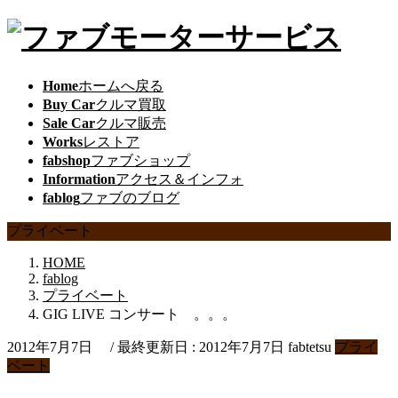
Home
ホームへ戻る
Buy Car
クルマ買取
Sale Car
クルマ販売
Works
レストア
fabshop
ファブショップ
Information
アクセス＆インフォ
fablog
ファブのブログ
プライベート
HOME
fablog
プライベート
GIG LIVE コンサート 。。。
2012年7月7日
/ 最終更新日 :
2012年7月7日
fabtetsu
プライ
ベート