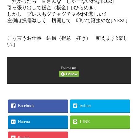
無かったら 直さんな しゃーないわな[:OK:]
引っ張り出して鈑金（板金）[:ひらめき:]
しかし プレスもグチャグチャやわ[:悲しい:]
左側は損傷激しく 切開して 叩いて溶接やな[:YES!:]
こぅ言うお仕事 結構（得意 好き） 萌えます[:楽し
い:]
Follow me!
Facebook
twitter
Hatena
LINE
Pocket