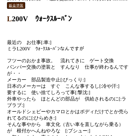
鈑金塗装
L200V ｳｫｰｸｽﾙｰﾊﾞﾝ
最近の お仕事[:車:]
ミラL200V ｳｫｰｸｽﾙｰﾊﾞﾝなんですが
フツーのおかま事故。 流れてきに ゲート交換
バンパー交換の塗装と すんなり 仕事が終わるんです
が・・
メーカー 部品製造中止[:びっくり:]
日本のメーカーは すぐ こんな事するし[:冷や汗:]
要するに 使い捨てしろって事[:撃沈:]
外車やったら ほとんどの部品が 供給されるのに[:ラ
ブラブ:]
オールドシェビーやカマロとかはボディだけでとか売ら
れてるのに[:ひらめき:]
そんな事やから 車文化（古い車を直しながら乗る）
が 根付かへんねやろな [:プシュー:]