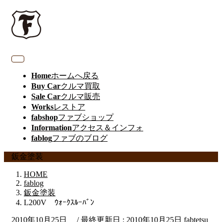
Home
ホームへ戻る
Buy Car
クルマ買取
Sale Car
クルマ販売
Works
レストア
fabshop
ファブショップ
Information
アクセス＆インフォ
fablog
ファブのブログ
鈑金塗装
HOME
fablog
鈑金塗装
L200V ｳｫｰｸｽﾙｰﾊﾞﾝ
2010年10月25日
/ 最終更新日 :
2010年10月25日
fabtetsu