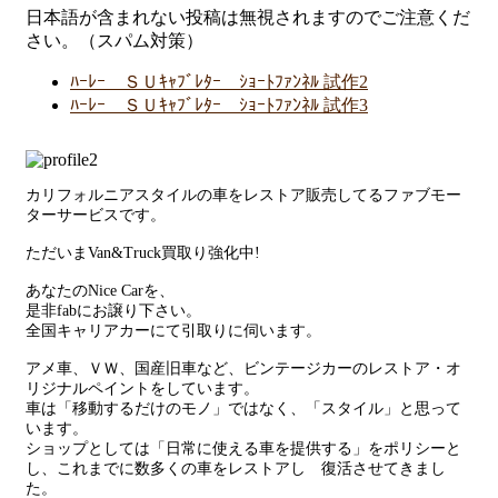
日本語が含まれない投稿は無視されますのでご注意くだ
さい。（スパム対策）
ﾊｰﾚｰ ＳＵｷｬﾌﾞﾚﾀｰ ｼｮｰﾄﾌｧﾝﾈﾙ 試作2
ﾊｰﾚｰ ＳＵｷｬﾌﾞﾚﾀｰ ｼｮｰﾄﾌｧﾝﾈﾙ 試作3
カリフォルニアスタイルの車をレストア販売してるファブモー
ターサービスです。
ただいまVan&Truck買取り強化中!
あなたのNice Carを、
是非fabにお譲り下さい。
全国キャリアカーにて引取りに伺います。
アメ車、ＶＷ、国産旧車など、ビンテージカーのレストア・オ
リジナルペイントをしています。
車は「移動するだけのモノ」ではなく、「スタイル」と思って
います。
ショップとしては「日常に使える車を提供する」をポリシーと
し、これまでに数多くの車をレストアし 復活させてきまし
た。