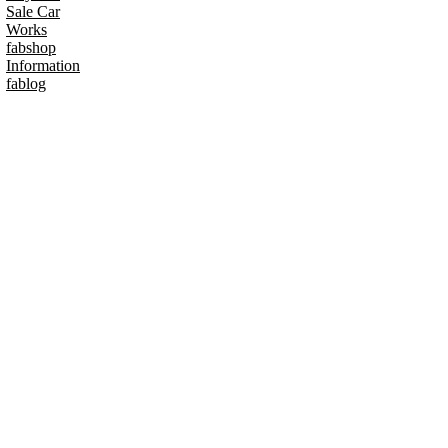
Sale Car
Works
fabshop
Information
fablog