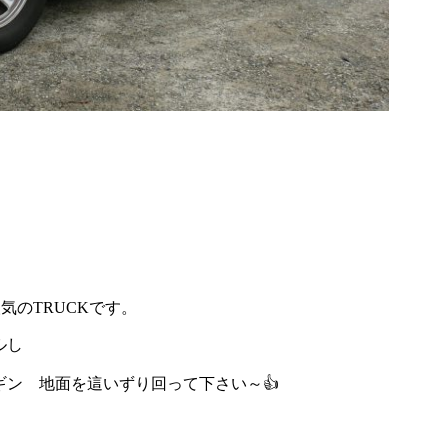
人気のTRUCKです。
ルし
ン 地面を這いずり回って下さい～👍