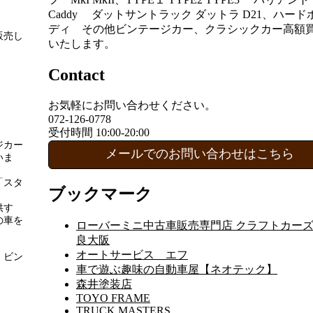
Caddy ダットサントラック ダットラ D21、ハード
ディ その他ビンテージカー、クラシックカー高額
販売し
いたします。
Contact
お気軽にお問い合わせください。
072-126-0778
。
受付時間 10:00-20:00
ジカー
メールでのお問い合わせはこちら
いま
「スタ
ブックマーク
供す
の車を
ローバーミニ中古車販売専門店 クラフトカーズ
良大阪
オートサービス エフ
、ビン
車で遊ぶ趣味の自動車屋【ネオテック】
森井塗装店
TOYO FRAME
TRUCK MASTERS