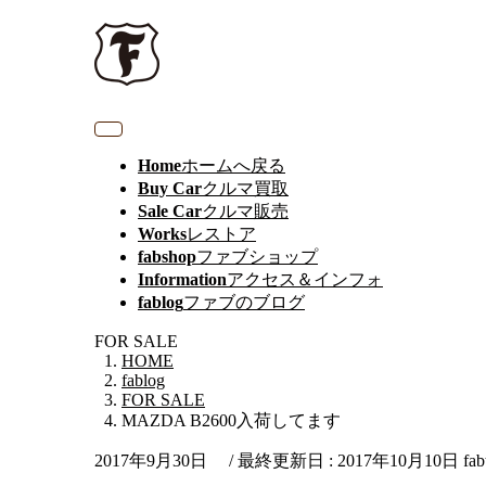
Home
ホームへ戻る
Buy Car
クルマ買取
Sale Car
クルマ販売
Works
レストア
fabshop
ファブショップ
Information
アクセス＆インフォ
fablog
ファブのブログ
FOR SALE
HOME
fablog
FOR SALE
MAZDA B2600入荷してます
2017年9月30日
/ 最終更新日 :
2017年10月10日
fab