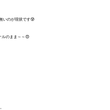
ら無いのが現状です😰
ルのまま～～😍
い。