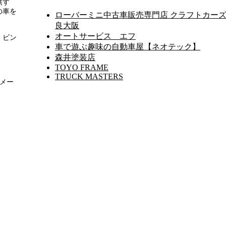
供す
の車を
ローバーミニ中古車販売専門店 クラフトカーズ
良大阪
オートサービス エフ
、ビン
車で遊ぶ趣味の自動車屋【ネオテック】
森井塗装店
TOYO FRAME
TRUCK MASTERS
 メー