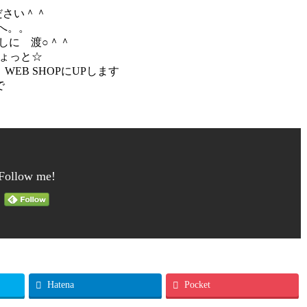
ださい＾＾
へ。。
しに 渡○＾＾
ちょっと☆
EB SHOPにUPします
で
Follow me!
Hatena
Pocket