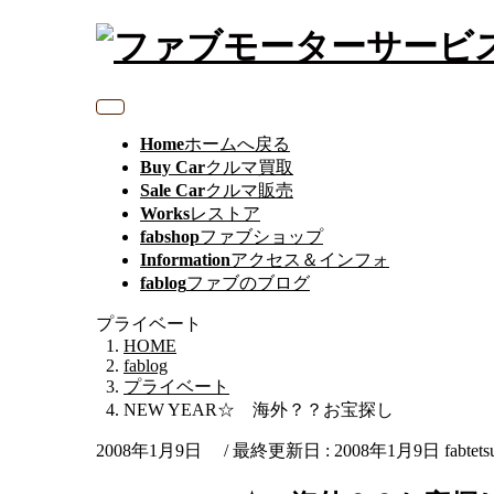
Home
ホームへ戻る
Buy Car
クルマ買取
Sale Car
クルマ販売
Works
レストア
fabshop
ファブショップ
Information
アクセス＆インフォ
fablog
ファブのブログ
プライベート
HOME
fablog
プライベート
NEW YEAR☆ 海外？？お宝探し
2008年1月9日
/ 最終更新日 :
2008年1月9日
fabtets