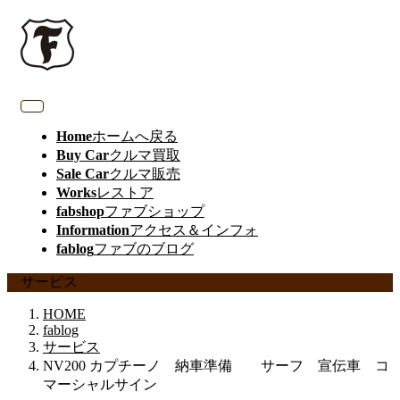
Home
ホームへ戻る
Buy Car
クルマ買取
Sale Car
クルマ販売
Works
レストア
fabshop
ファブショップ
Information
アクセス＆インフォ
fablog
ファブのブログ
サービス
HOME
fablog
サービス
NV200 カプチーノ 納車準備 サーフ 宣伝車 コ
マーシャルサイン