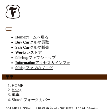
Home
ホームへ戻る
Buy Car
クルマ買取
Sale Car
クルマ販売
Works
レストア
fabshop
ファブショップ
Information
アクセス＆インフォ
fablog
ファブのブログ
単車
HOME
fablog
単車
Shovel フォークカバー
2018年1月22日
/ 最終更新日 :
2018年1月22日
fabtetsu